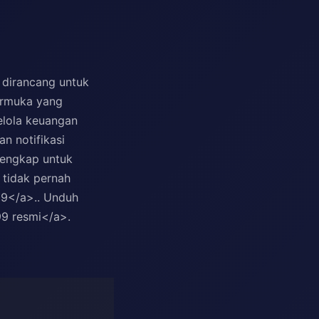
, dirancang untuk
armuka yang
elola keuangan
n notifikasi
 lengkap untuk
 tidak pernah
99</a>.. Unduh
99 resmi</a>.