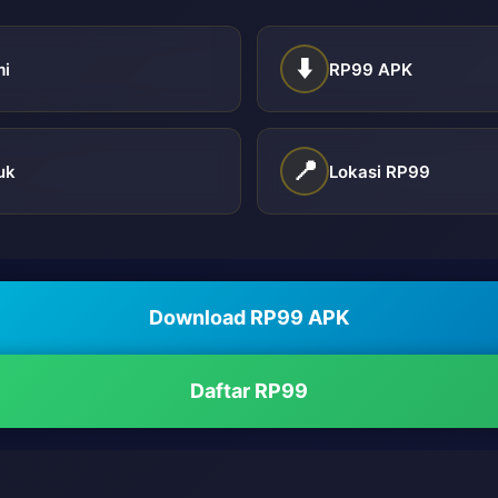
⬇️
mi
RP99 APK
📍
uk
Lokasi RP99
Download RP99 APK
Daftar RP99