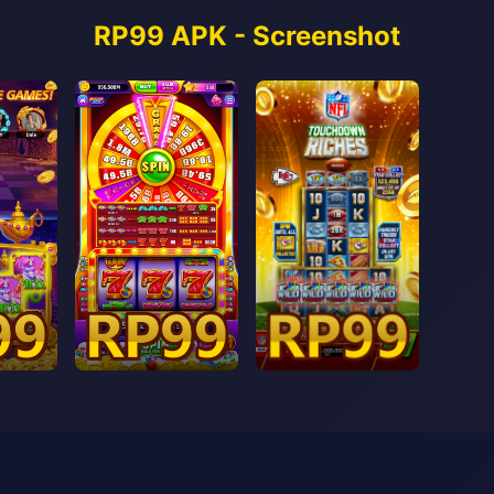
RP99 APK - Screenshot