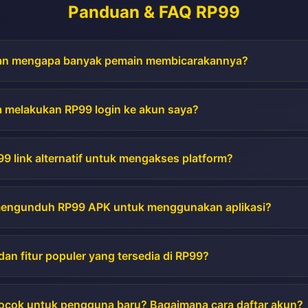
Panduan & FAQ RP99
dan mengapa banyak pemain membicarakannya?
 melakukan RP99 login ke akun saya?
9 link alternatif untuk mengakses platform?
mengunduh RP99 APK untuk menggunakan aplikasi?
an fitur populer yang tersedia di RP99?
cok untuk pengguna baru? Bagaimana cara daftar akun?