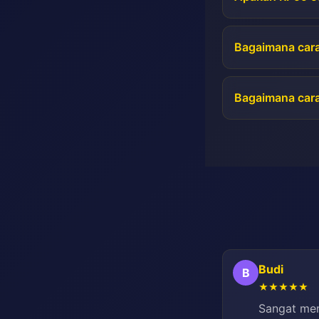
Bagaimana car
Bagaimana car
Budi
B
★
★
★
★
★
Sangat mem