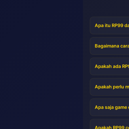
Apa itu RP99 
Bagaimana cara
Apakah ada RP9
Apakah perlu 
Apa saja game d
Apakah RP99 co