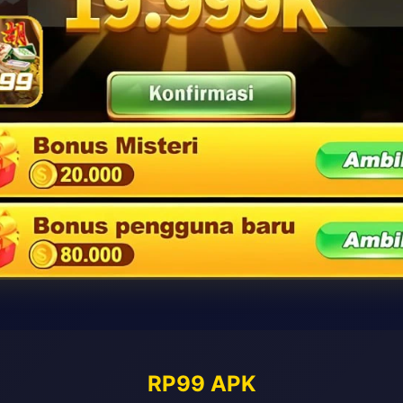
RP99 APK