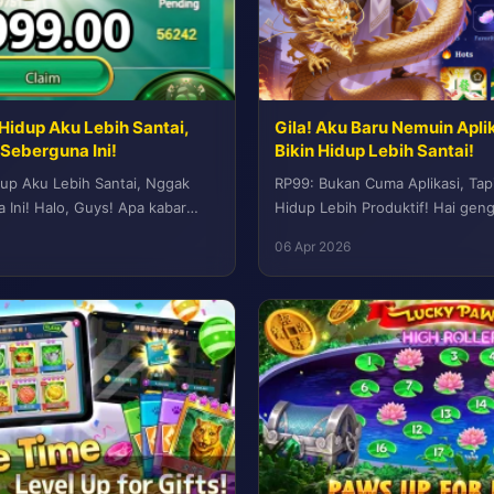
 Hidup Aku Lebih Santai,
Gila! Aku Baru Nemuin Apli
Seberguna Ini!
Bikin Hidup Lebih Santai!
idup Aku Lebih Santai, Nggak
RP99: Bukan Cuma Aplikasi, Tap
Ini! Halo, Guys! Apa kabar
Hidup Lebih Produktif! Hai gen
pada sehat selalu...
semuanya? Semoga pada sehat 
06 Apr 2026