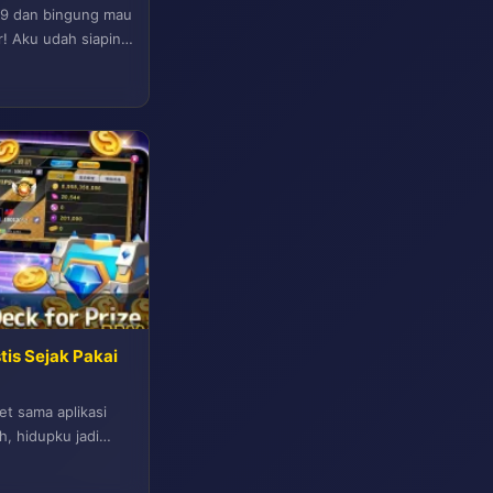
P99 dan bingung mau
r! Aku udah siapin
tis Sejak Pakai
et sama aplikasi
h, hidupku jadi
 Aku mau...