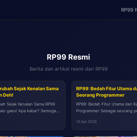
RP99 
RP99 Resmi
Berita dan artikel resmi dari RP99
erubah Sejak Kenalan Sama
RP99: Bedah Fitur Utama d
n Deh!
Seorang Programmer
bah Sejak Kenalan Sama RP99
RP99: Bedah Fitur Utama dari 
Halo gaes! Apa kabar? Semoga
Programmer Sebagai seorang p
ini...
cenderung melihat aplikasi buka
16 Apr 2026
user...