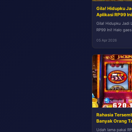
Gila! Hidupku Ja
Aplikasi RP99 Ini
Gila! Hidupku Jadi 
RP99 Ini! Halo gae
baik aja ya. Jujur aja
05 Apr 2026
Rahasia Tersem
Banyak Orang Ta
Udah lama pakai RP9