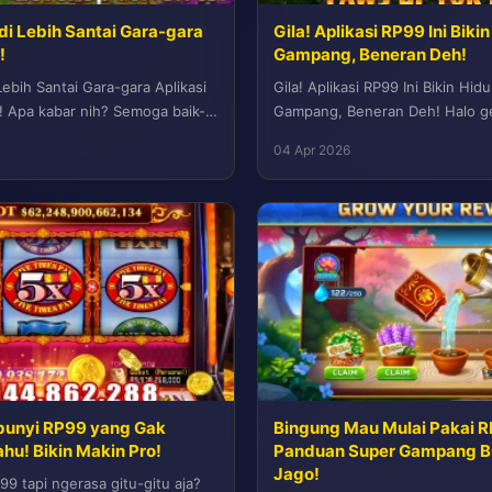
di Lebih Santai Gara-gara
Gila! Aplikasi RP99 Ini Bik
!
Gampang, Beneran Deh!
Lebih Santai Gara-gara Aplikasi
Gila! Aplikasi RP99 Ini Bikin Hi
s! Apa kabar nih? Semoga baik-
Gampang, Beneran Deh! Halo ge
,...
nggak sih, kadang tuh aku suka.
04 Apr 2026
bunyi RP99 yang Gak
Bingung Mau Mulai Pakai R
hu! Bikin Makin Pro!
Panduan Super Gampang B
Jago!
9 tapi ngerasa gitu-gitu aja?