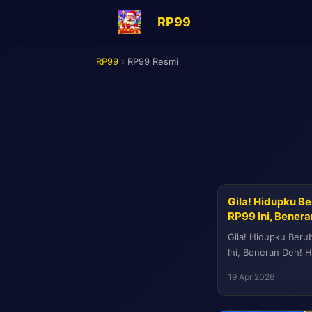
RP99
RP99
›
RP99 Resmi
Gila! Hidupku B
RP99 Ini, Benera
Gila! Hidupku Beru
Ini, Beneran Deh! 
sehat selalu ya. Kali 
19 Apr 2026