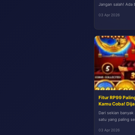
Jangan salah! Ada b
jarang banget diulik
03 Apr 2026
Fitur RP99 Palin
Kamu Coba! Dija
Dari sekian banyak 
satu yang paling s
fitur-fiturnya itu lho
03 Apr 2026