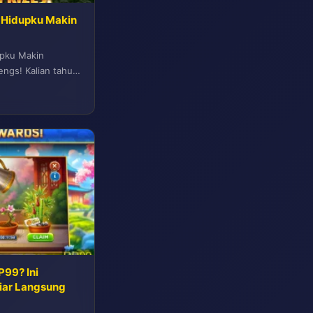
in Hidupku Makin
dupku Makin
ngs! Kalian tahu
..
P99? Ini
iar Langsung