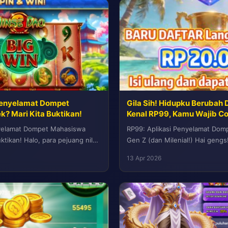
Penyelamat Dompet
Gila Sih! Hidupku Berubah 
? Mari Kita Buktikan!
Kenal RP99, Kamu Wajib C
nyelamat Dompet Mahasiswa
RP99: Aplikasi Penyelamat Dom
ktikan! Halo, para pejuang nilai
Gen Z (dan Milenial!) Hai gengs
Sebagai mahasiswa tingkat
pasti sering kan ngerasain...
13 Apr 2026