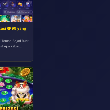
kasi RP99 yang
i Teman Sejati Buat
gs! Apa kabar
dan...