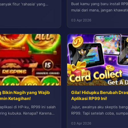
Buat kamu yang baru install R
anyak fitur 'rahasia' yang
mulai dari mana, jangan khawati
 padahal bikin...
panduan super lengkap...
03 Apr 2026
g Bikin Nagih yang Wajib
Gila! Hidupku Berubah Dras
min Ketagihan!
Aplikasi RP99 Ini!
aplikasi di HP-ku, RP99 ini salah
Jujur, awalnya aku skeptis bang
ering kubuka. Kenapa? Karena
RP99. Tapi setelah coba, sumpa
, bikin...
lebih gampang dan terorganisir.
03 Apr 2026