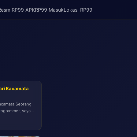
Resmi
RP99 APK
RP99 Masuk
Lokasi RP99
ari Kacamata
Kacamata Seorang
rogrammer, saya
n hanya dari sisi