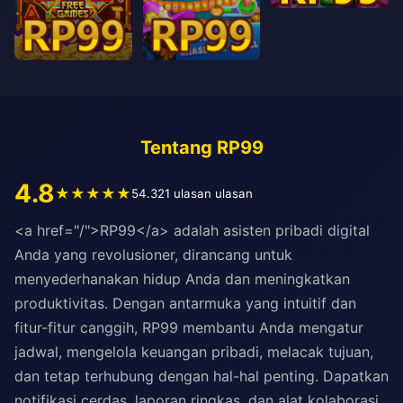
Tentang RP99
4.8
★
★
★
★
★
54.321 ulasan ulasan
<a href="/">RP99</a> adalah asisten pribadi digital
Anda yang revolusioner, dirancang untuk
menyederhanakan hidup Anda dan meningkatkan
produktivitas. Dengan antarmuka yang intuitif dan
fitur-fitur canggih, RP99 membantu Anda mengatur
jadwal, mengelola keuangan pribadi, melacak tujuan,
dan tetap terhubung dengan hal-hal penting. Dapatkan
notifikasi cerdas, laporan ringkas, dan alat kolaborasi