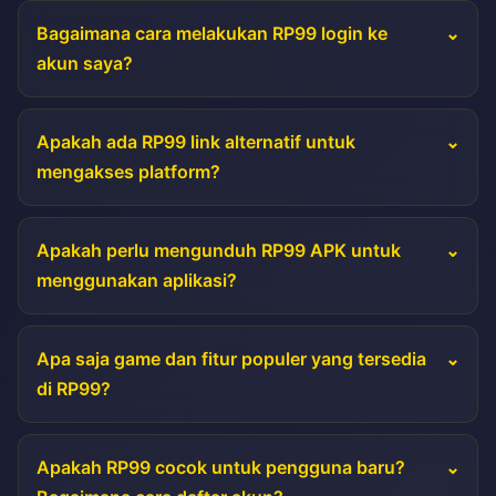
Bagaimana cara melakukan RP99 login ke
akun saya?
Apakah ada RP99 link alternatif untuk
mengakses platform?
Apakah perlu mengunduh RP99 APK untuk
menggunakan aplikasi?
Apa saja game dan fitur populer yang tersedia
di RP99?
Apakah RP99 cocok untuk pengguna baru?