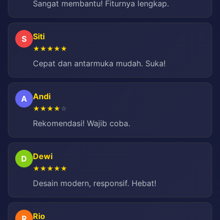
Sangat membantu! Fiturnya lengkap.
Siti
S
★
★
★
★
★
Cepat dan antarmuka mudah. Suka!
Andi
A
★
★
★
★
☆
Rekomendasi! Wajib coba.
Dewi
D
★
★
★
★
★
Desain modern, responsif. Hebat!
Rio
R