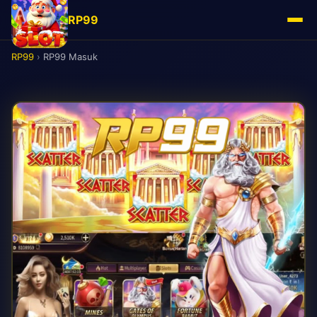
RP99
RP99
›
RP99 Masuk