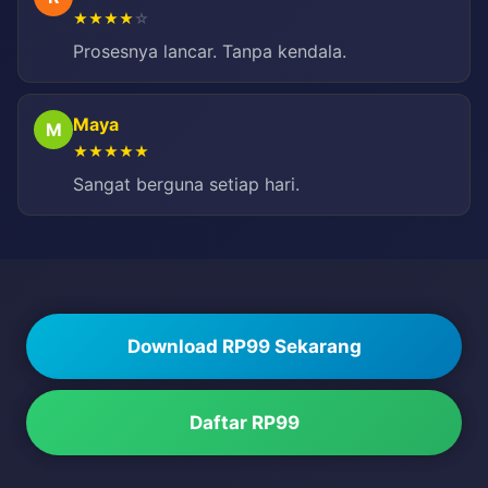
★
★
★
★
☆
Prosesnya lancar. Tanpa kendala.
Maya
M
★
★
★
★
★
Sangat berguna setiap hari.
Download RP99 Sekarang
Daftar RP99